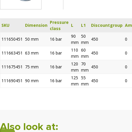
Pressure
SKU
Dimension
L
L1
Discountgroup
Am
class
90
50
111650451
50 mm
16 bar
450
0
mm
mm
110
60
111663451
63 mm
16 bar
450
0
mm
mm
120
70
111675451
75 mm
16 bar
450
0
mm
mm
125
55
111690451
90 mm
16 bar
450
0
mm
mm
Also look at: