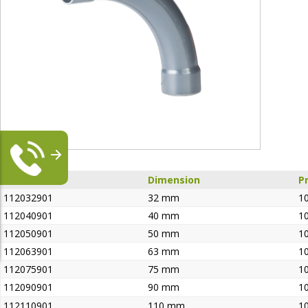
SKU
Dimension
P
112032901
32 mm
10
112040901
40 mm
10
112050901
50 mm
10
112063901
63 mm
10
112075901
75 mm
10
112090901
90 mm
10
112110901
110 mm
10