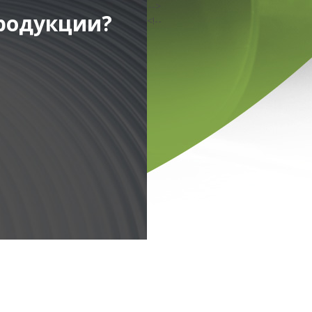
ht"><!-- [et_pb_line_break_holder] -->
родукции?
<!--