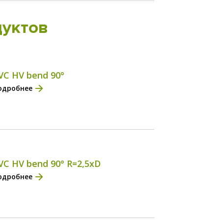
уктов
VC HV bend 90°
одробнее
VC HV bend 90° R=2,5xD
одробнее