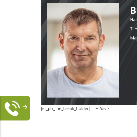
<div class="contentleft"><!-- [et_pb_line_break_ho
В
Ha
T. 
Ма
[et_pb_line_break_holder] --></div>