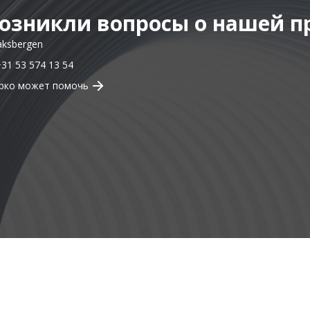
lder] --></div><!-- [et_pb_line_break_holder] --><div class="contentrig
озникли вопросы о нашей п
aksbergen
+31 53 574 13 54
рко может помочь