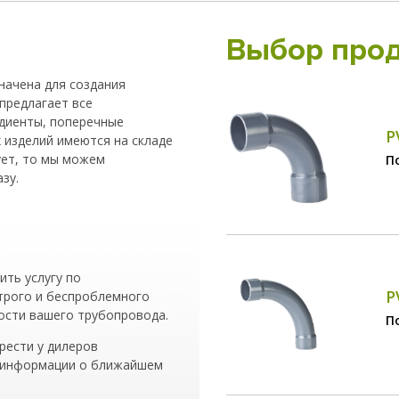
Выбор прод
начена для создания
предлагает все
адиенты, поперечные
P
 изделий имеются на складе
вует, то мы можем
П
зу.
ить услугу по
P
строго и беспроблемного
ости вашего трубопровода.
П
рести у дилеров
я информации о ближайшем