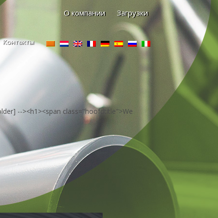
О компании
Загрузки
Контакты
k_holder] --><h1><span class="hoofdtitle">We