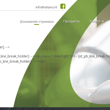
info@smans.nl
Домашняя страница
Продукты
Услуги
er] -->
pb_line_break_holder] --><div class="sliderright"><!-- [et_pb_line_brea
_line_break_holder] --></div>