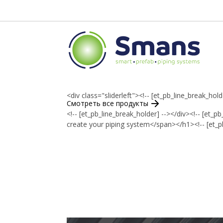
<div class="sliderleft"><!-- [et_pb_line_break_hold
Смотреть все продукты
<!-- [et_pb_line_break_holder] --></div><!-- [et_
create your piping system</span></h1><!-- [et_pb