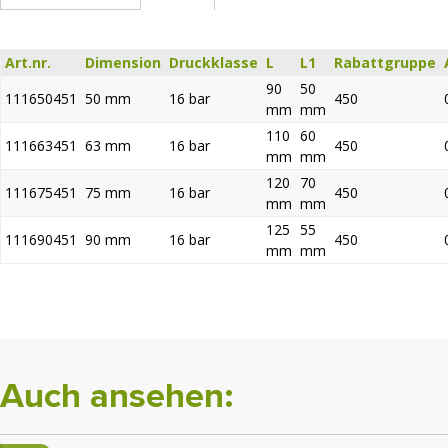
Art.nr.
Dimension
Druckklasse
L
L1
Rabattgruppe
90
50
111650451
50 mm
16 bar
450
mm
mm
110
60
111663451
63 mm
16 bar
450
mm
mm
120
70
111675451
75 mm
16 bar
450
mm
mm
125
55
111690451
90 mm
16 bar
450
mm
mm
Auch ansehen: