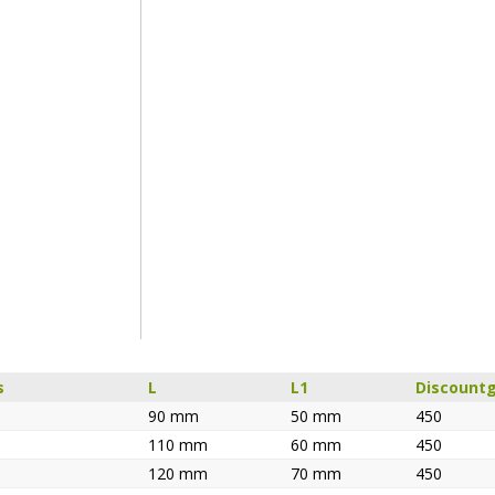
s
L
L1
Discount
90 mm
50 mm
450
110 mm
60 mm
450
120 mm
70 mm
450