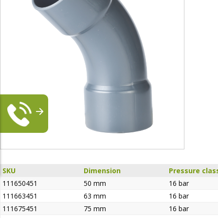
SKU
Dimension
Pressure clas
111650451
50 mm
16 bar
111663451
63 mm
16 bar
111675451
75 mm
16 bar