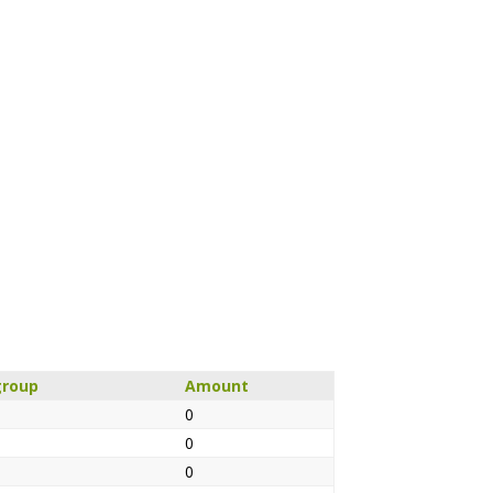
group
Amount
0
0
0