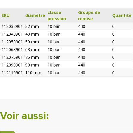
classe
Groupe de
SKU
diamètre
Quantité
pression
remise
112032901
32 mm
10 bar
440
0
112040901
40 mm
10 bar
440
0
112050901
50 mm
10 bar
440
0
112063901
63 mm
10 bar
440
0
112075901
75 mm
10 bar
440
0
112090901
90 mm
10 bar
440
0
112110901
110 mm
10 bar
440
0
Voir aussi: