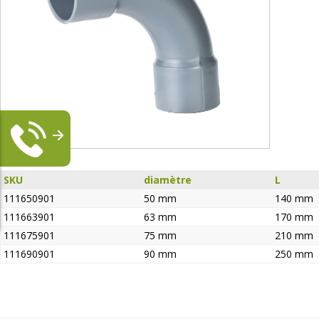
SKU
diamètre
L
111650901
50 mm
140 mm
111663901
63 mm
170 mm
111675901
75 mm
210 mm
111690901
90 mm
250 mm