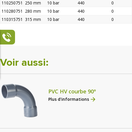
110250751
250 mm
10 bar
440
0
110280751
280 mm
10 bar
440
0
110315751
315 mm
10 bar
440
0
Voir aussi:
PVC HV courbe 90°
Plus d'informations