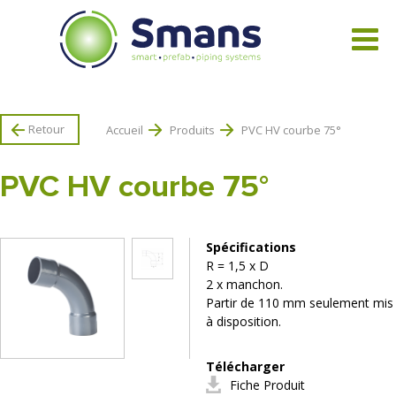
Tous les produits
Retour
Accueil
Produits
PVC HV courbe 75°
PVC HV courbe 75°
Spécifications
R = 1,5 x D
2 x manchon.
Partir de 110 mm seulement mis
à disposition.
Télécharger
Fiche Produit