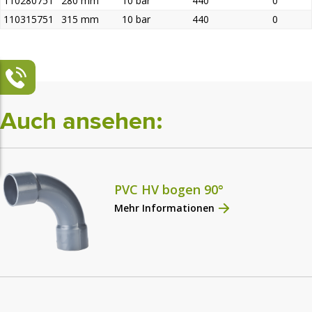
110280751
280 mm
10 bar
440
0
110315751
315 mm
10 bar
440
0
Auch ansehen:
PVC HV bogen 90°
Mehr Informationen