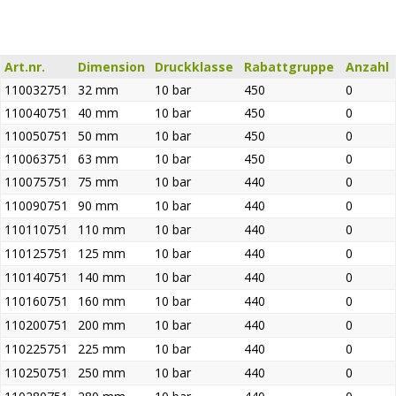
Art.nr.
Dimension
Druckklasse
Rabattgruppe
Anzahl
110032751
32 mm
10 bar
450
0
110040751
40 mm
10 bar
450
0
110050751
50 mm
10 bar
450
0
110063751
63 mm
10 bar
450
0
110075751
75 mm
10 bar
440
0
110090751
90 mm
10 bar
440
0
110110751
110 mm
10 bar
440
0
110125751
125 mm
10 bar
440
0
110140751
140 mm
10 bar
440
0
110160751
160 mm
10 bar
440
0
110200751
200 mm
10 bar
440
0
110225751
225 mm
10 bar
440
0
110250751
250 mm
10 bar
440
0