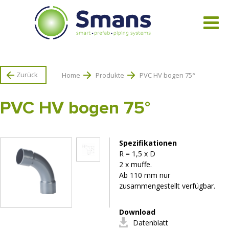
Alle Produkte ansehen
Zurück
Home
Produkte
PVC HV bogen 75°
PVC HV bogen 75°
Spezifikationen
R = 1,5 x D
2 x muffe.
Ab 110 mm nur
zusammengestellt verfügbar.
Download
Datenblatt