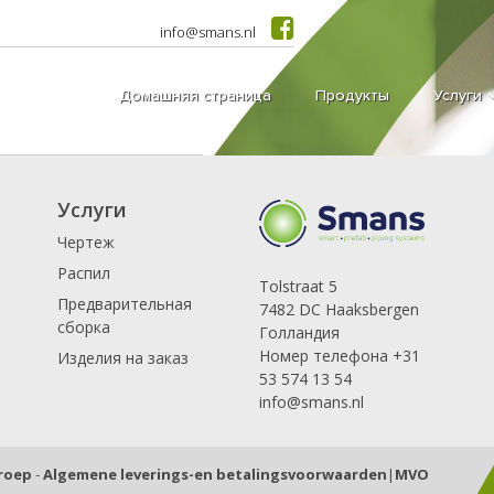
info@smans.nl
Домашняя страница
Продукты
Услуги
Услуги
Чертеж
Распил
Tolstraat 5
Предварительная
7482 DC Haaksbergen
сборка
Голландия
Номер телефона +31
Изделия на заказ
53 574 13 54
info@smans.nl
Groep
-
Algemene leverings-en betalingsvoorwaarden
|
MVO