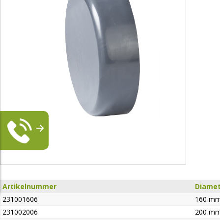
Artikelnummer
Diamet
231001606
160 m
231002006
200 m