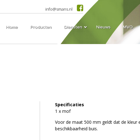
info@smans.nl
Home
Producten
Diensten
Nieuws
MVO
Specificaties
1 x mof
Voor de maat 500 mm geldt dat de kleur en 
beschikbaarheid buis.