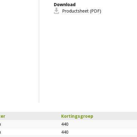
Download
Productsheet (PDF)
er
Kortingsgroep
m
440
m
440