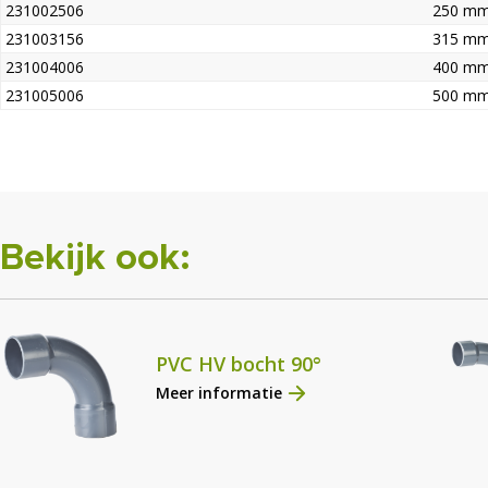
231002506
250 m
231003156
315 m
231004006
400 m
231005006
500 m
Bekijk ook:
PVC HV bocht 90°
Meer informatie