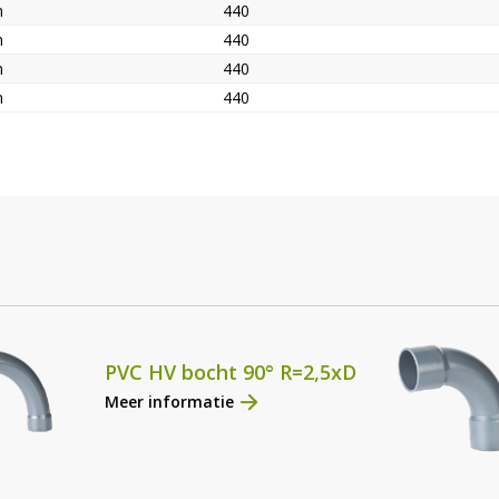
m
440
m
440
m
440
m
440
PVC HV bocht 90° R=2,5xD
Meer informatie