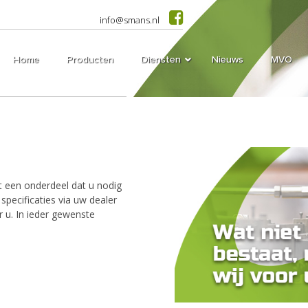
info@smans.nl
Home
Producten
Diensten
Nieuws
MVO
t een onderdeel dat u nodig
specificaties via uw dealer
 u. In ieder gewenste