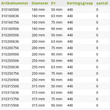
Artikelnummer
Diameter
D1
Kortingsgroep
aantal
310160506
160 mm
50 mm
440
0
310160636
160 mm
63 mm
440
0
310160756
160 mm
75 mm
440
0
310160906
160 mm
90 mm
440
0
310200506
200 mm
50 mm
440
0
310200636
200 mm
63 mm
440
0
310200756
200 mm
75 mm
440
0
310200906
200 mm
90 mm
440
0
310250506
250 mm
50 mm
440
0
310250636
250 mm
63 mm
440
0
310250756
250 mm
75 mm
440
0
310250906
250 mm
90 mm
440
0
310315506
315 mm
50 mm
440
0
310315636
315 mm
63 mm
440
0
310315756
315 mm
75 mm
440
0
310315906
315 mm
90 mm
440
0