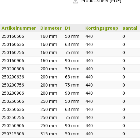
Productsheet (PDF)
Artikelnummer
Diameter
D1
Kortingsgroep
aantal
250160506
160 mm
50 mm
440
0
250160636
160 mm
63 mm
440
0
250160756
160 mm
75 mm
440
0
250160906
160 mm
90 mm
440
0
250200506
200 mm
50 mm
440
0
250200636
200 mm
63 mm
440
0
250200756
200 mm
75 mm
440
0
250200906
200 mm
90 mm
440
0
250250506
250 mm
50 mm
440
0
250250636
250 mm
63 mm
440
0
250250756
250 mm
75 mm
440
0
250250906
250 mm
90 mm
440
0
250315506
315 mm
50 mm
440
0