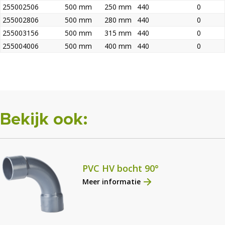
255002506
500 mm
250 mm
440
0
255002806
500 mm
280 mm
440
0
255003156
500 mm
315 mm
440
0
255004006
500 mm
400 mm
440
0
Bekijk ook:
PVC HV bocht 90°
Meer informatie