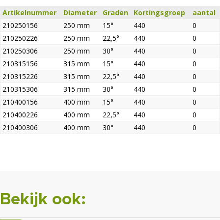
Artikelnummer
Diameter
Graden
Kortingsgroep
aantal
210250156
250 mm
15°
440
0
210250226
250 mm
22,5°
440
0
210250306
250 mm
30°
440
0
210315156
315 mm
15°
440
0
210315226
315 mm
22,5°
440
0
210315306
315 mm
30°
440
0
210400156
400 mm
15°
440
0
210400226
400 mm
22,5°
440
0
210400306
400 mm
30°
440
0
Bekijk ook: