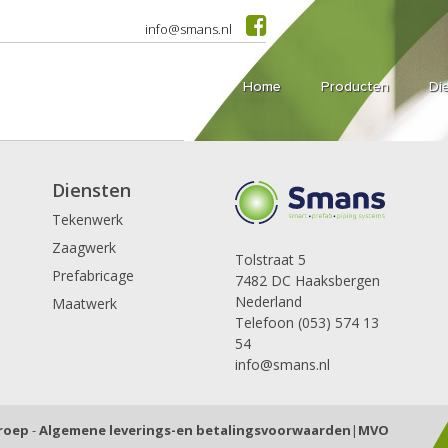
info@smans.nl
Home
Producten
Di
Diensten
Tekenwerk
Zaagwerk
Tolstraat 5
Prefabricage
7482 DC Haaksbergen
Nederland
Maatwerk
Telefoon (053) 574 13
54
info@smans.nl
Groep
-
Algemene leverings-en betalingsvoorwaarden
|
MVO