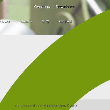
Over ons
Downloads
ensten
Nieuws
MVO
Contact
Gerealiseerd door
Mediakanjers
© 2026