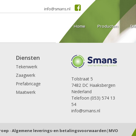
info@smans.nl
Home
Producten
Di
Diensten
Tekenwerk
Zaagwerk
Tolstraat 5
Prefabricage
7482 DC Haaksbergen
Nederland
Maatwerk
Telefoon (053) 574 13
54
info@smans.nl
Groep
-
Algemene leverings-en betalingsvoorwaarden
|
MVO