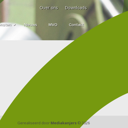
Over ons
Downloads
ensten
Nieuws
MVO
Contact
Gerealiseerd door
Mediakanjers
© 2026