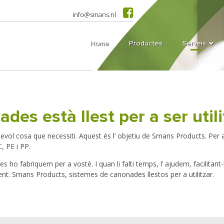
info@smans.nl
Home
Productes
Serveis
des està llest per a ser utili
vol cosa que necessiti. Aquest és l’ objetiu de Smans Products. Per a
, PE i PP.
ho fabriquem per a vostè. I quan li falti temps, l’ ajudem, facilitant-
t. Smans Products, sistemes de canonades llestos per a utilitzar.