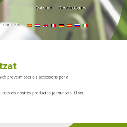
Qui som
Descàrregues
Contacte
tzat
ixò proveïm tots els accessoris per a
li tots els nostres productes ja muntats. El seu